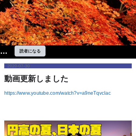
個
読者になる
人
2020
-
07
-
30
投
動画更新しました
資
家
https://www.youtube.com/watch?v=a9neTqvcIac
で
も
勝
て
る