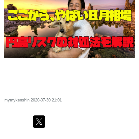
道
人
の
行
く
裏
に
道
mymykenshin
2020-07-30 21:01