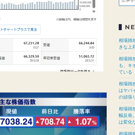
N
相場雑
きな上
相場雑
も、キ
ている
相場雑
はヤバ
の頑張
相場雑
幅反発
は変化
相場雑