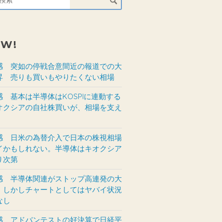
EW!
感 突如の停戦合意間近の報道での大
昇 売りも買いもやりたくない相場
感 基本は半導体はKOSPIに連動する
オクシアの自社株買いが、相場を支え
感 日米の為替介入で日本の株視相場
イかもしれない。半導体はキオクシア
り次第
感 半導体関連がストップ高連発の大
。しかしチャートとしてはヤバイ状況
なし
感 アドバンテストの好決算で日経平