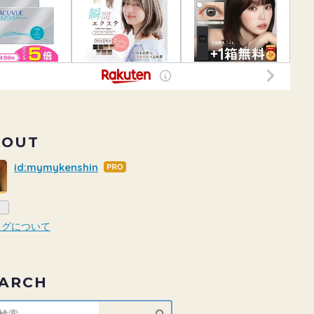
BOUT
id:mymykenshin
はて
なブ
ログ
Pro
ログについて
EARCH