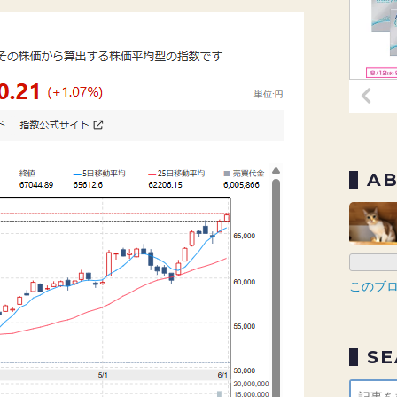
A
このブ
S