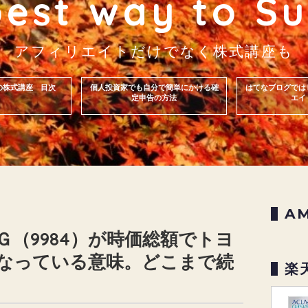
best way to Su
アフィリエイトだけでなく株式講座も
の株式講座 目次
個人投資家でも自分で簡単にかける確
はてなブログでは
定申告の方法
エイ
A
（9984）が時価総額でトヨ
なっている意味。どこまで続
楽