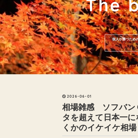
The 
個人が勝つため
2026
-
06
-
01
相場雑感 ソフバンＧ
タを超えて日本一に
くかのイケイケ相場