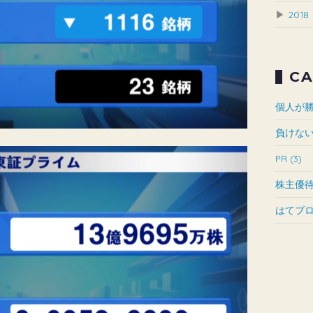
▶
2018
CA
個人が勝
負けない
PR (3)
株主優待研
はてブロ